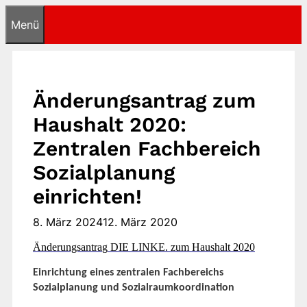
Zum
Menü
Inhalt
springen
Änderungsantrag zum
Haushalt 2020:
Zentralen Fachbereich
Sozialplanung
einrichten!
8. März 2024
12. März 2020
Änderungsa
ntra
g
DIE LINKE.
zum Haushalt 2020
Einrichtung eines zentralen Fachbereichs
Sozialplanung und Sozialraumkoordination