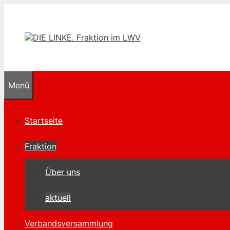
Zum
Inhalt
springen
Menü
Startseite
Fraktion
Über uns
aktuell
Verbandsversammlung