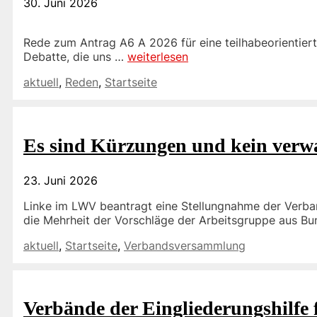
30. Juni 2026
Rede zum Antrag A6 A 2026 für eine teilhabeorientier
Debatte, die uns …
weiterlesen
Kategorien
aktuell
,
Reden
,
Startseite
Es sind Kürzungen und kein verw
23. Juni 2026
Linke im LWV beantragt eine Stellungnahme der Verb
die Mehrheit der Vorschläge der Arbeitsgruppe aus B
Kategorien
aktuell
,
Startseite
,
Verbandsversammlung
Verbände der Eingliederungshilfe 