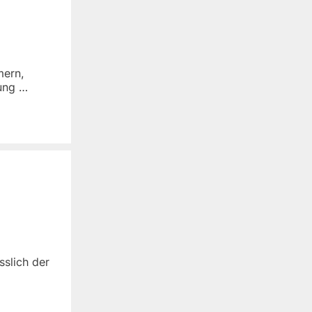
mern,
hung …
sslich der