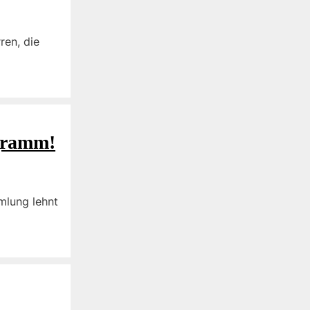
ren, die
ogramm!
mlung lehnt