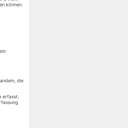
den können.
dem
andeln, die
 erfasst.
Erfassung