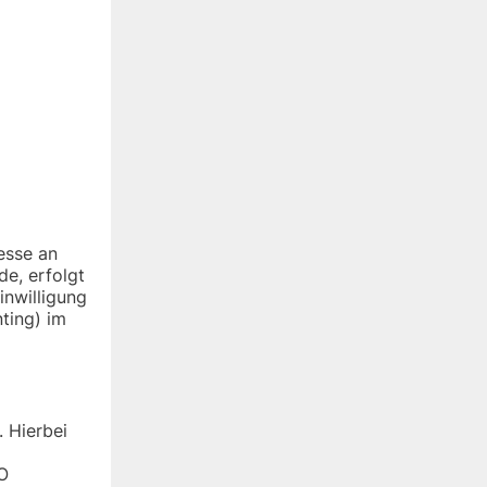
resse an
de, erfolgt
inwilligung
ting) im
 Hierbei
O