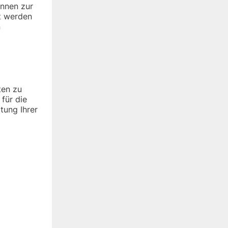
önnen zur
t werden
n
ten zu
 für die
tung Ihrer