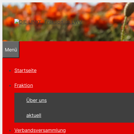
Zum
Inhalt
springen
Menü
Startseite
Fraktion
Über uns
aktuell
Verbandsversammlung