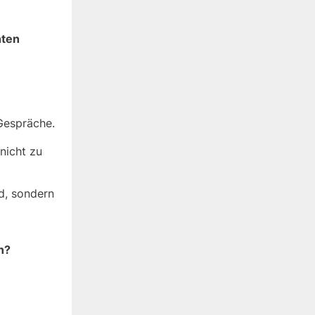
hten
Gespräche.
nicht zu
rd, sondern
n?