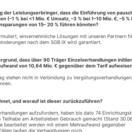
g der Leistungserbringer, dass die Einführung von pausc
(–1 % bei <1 Mio. € Umsatz, –3 % bei 1–10 Mio. €, –5 % 
insparungen von 15– 20 % führen könnten?
ormuliert, einvernehmliche Lösungen mit unseren Partnern f
hinderungen nach dem SGB IX wird garantiert.
ergrund, dass über 90 Träger Einzelverhandlungen initiie
ufwand von 10,64 Mio. € gegenüber dem Tarif aufweise
ag stehen nicht in Verbindung zu Vergütungsverhandlungen
önnen.
et, und worauf ist dieser zurückzuführen?
handlungen aufzufordern, haben bis dato 74 Einrichtungst
ch Teilhabe am Arbeitsleben Gebrauch gemacht (Stand 30.0
äge bearbeitet werden mit einem Mehraufwand gegenüber
 Fällen laufen die Verhandlungen noch.