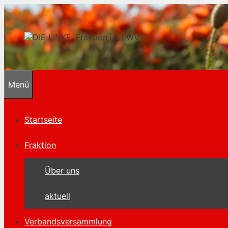
Zum
Inhalt
springen
Menü
Startseite
Fraktion
Über uns
aktuell
Verbandsversammlung