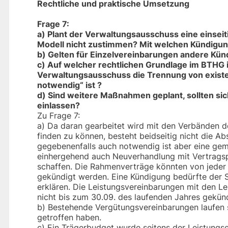
Rechtliche und praktische Umsetzung
Frage 7:
a) Plant der Verwaltungsausschuss eine einsei
Modell nicht zustimmen? Mit welchen Kündigun
b) Gelten für Einzelvereinbarungen andere Kün
c) Auf welcher rechtlichen Grundlage im BTHG 
Verwaltungsausschuss die Trennung von exist
notwendig“ ist ?
d) Sind weitere Maßnahmen geplant, sollten si
einlassen?
Zu Frage 7:
a) Da daran gearbeitet wird mit den Verbänden 
finden zu können, besteht beidseitig nicht die A
gegebenenfalls auch notwendig ist aber eine gem
einhergehend auch Neuverhandlung mit Vertragspa
schaffen. Die Rahmenverträge könnten von jeder 
gekündigt werden. Eine Kündigung bedürfte der S
erklären. Die Leistungsvereinbarungen mit den Le
nicht bis zum 30.09. des laufenden Jahres gekün
b) Bestehende Vergütungsvereinbarungen laufen s
getroffen haben.
c) Ein Trägerbudget wurde seitens der Leistungse