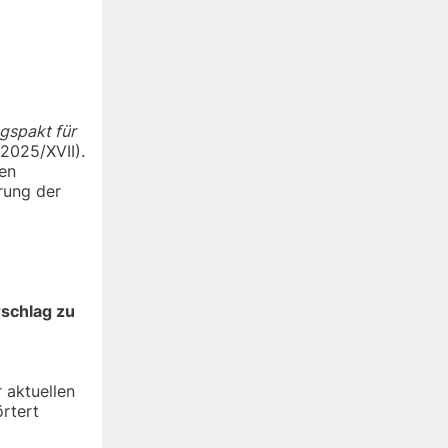
ngspakt für
2025/XVII).
nen
rung der
rschlag zu
 aktuellen
örtert