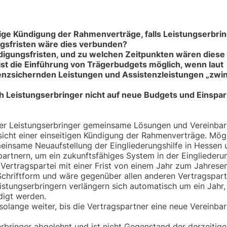
tige Kündigung der Rahmenverträge, falls Leistungserbri
gsfristen wäre dies verbunden?
digungsfristen, und zu welchen Zeitpunkten wären diese
ist die Einführung von Trägerbudgets möglich, wenn laut
enzsichernden Leistungen und Assistenzleistungen „zwi
ch Leistungserbringer nicht auf neue Budgets und Einspa
der Leistungserbringer gemeinsame Lösungen und Vereinba
bsicht einer einseitigen Kündigung der Rahmenverträge. Mög
einsame Neuaufstellung der Eingliederungshilfe in Hessen 
rtnern, um ein zukunftsfähiges System in der Eingliederun
Vertragspartei mit einer Frist von einem Jahr zum Jahrese
chriftform und wäre gegenüber allen anderen Vertragspart
istungserbringern verlängern sich automatisch um ein Jahr,
digt werden.
olange weiter, bis die Vertragspartner eine neue Vereinba
rbringer abgelehnt und ist nicht Gegenstand der derzeitig