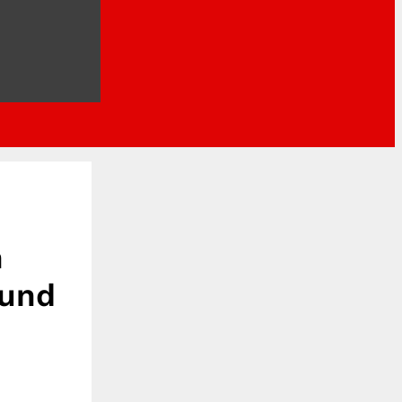
n
 und