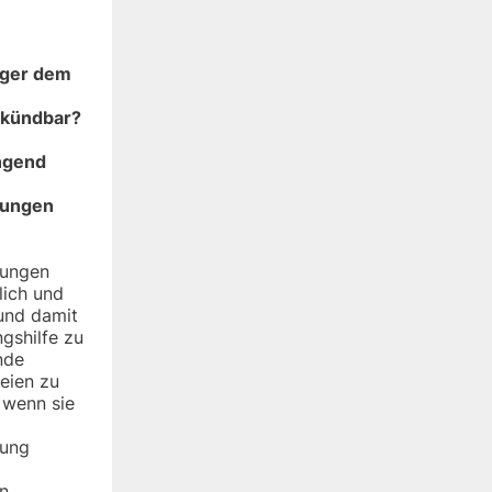
nger dem
 kündbar?
ngend
rungen
rungen
lich und
und damit
gshilfe zu
nde
eien zu
 wenn sie
rung
en