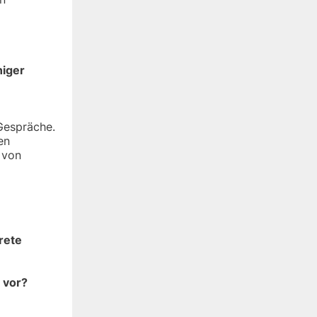
niger
Gespräche.
en
 von
rete
 vor?