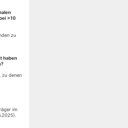
halen
bei >10
inden zu
rt haben
n?
, zu denen
räger im
6.2025).