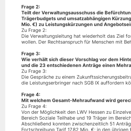
Frage 2:
Teilt der Verwaltungsausschuss die Befürchtun
Trägerbudgets und umsatzabhängigen Kürzungen 
Mio. €) zu Leistungskürzungen und Angebotse
Zu Frage 2:
Die Verwaltungsleitung hat wiederholt das Ziel f
wollen. Der Rechtsanspruch für Menschen mit Be
Frage 3:
Wie verhält sich dieser Vorschlag vor dem Hint
und die 23 entschiedenen Anträge einen Mehra
Zu Frage 3:
Die Gespräche zu einem Zukunftssicherungsbeitr
die Leistungserbringer nach SGB IX auffordern k
Frage 4:
Mit welchem Gesamt-Mehraufwand wird gerechn
Zu Frage 4:
Von der Möglichkeit den LWV Hessen zu Einzelver
Bereich Soziale Teilhabe und 19 Träger im Berei
Abschließend konnten zwischenzeitlich 51 Antr
Fortschreibung Tarif 17,82 Mio. €; in den übrigen