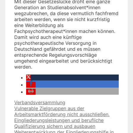
Mit dieser Gesetzeslücke droht eine ganze
Generation an Studienabsolvent*innen
wegzubrechen, da diese vermutlich fachfremd
arbeiten werden, wenn sie nicht kurzfristig
eine Weiterbildung als
Fachpsychotherapeut*innen machen können.
Damit wird auch eine künftige
psychotherapeutische Versorgung in
Deutschland gefährdet und es müssen
entsprechende Regelungsvorschläge
umgehend eingearbeitet und berücksichtigt
werden.
Kategorien
Verbandsversammlung
Vulnerable Zielgruppen aus der
Arbeitsmarktförderung nicht ausschließen.
Eingliederungsleistungen und berufliche
Qualifizierung sichern und ausbauen
Weiterentwicklung der Eingliederungshilfe in