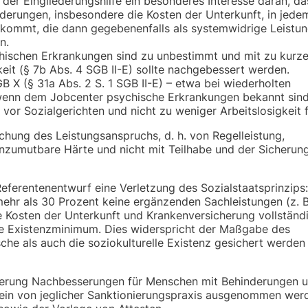
der Eingliederungshilfe ein besonderes Interesse daran, da
erungen, insbesondere die Kosten der Unterkunft, in jedem
n kommt, die dann gegebenenfalls als systemwidrige Leist
n.
ischen Erkrankungen sind zu unbestimmt und mit zu kurze
keit (§ 7b Abs. 4 SGB II-E) sollte nachgebessert werden.
 X (§ 31a Abs. 2 S. 1 SGB II-E) – etwa bei wiederholten
wenn dem Jobcenter psychische Erkrankungen bekannt sind
 vor Sozialgerichten und nicht zu weniger Arbeitslosigkeit 
hung des Leistungsanspruchs, d. h. von Regelleistung,
unzumutbare Härte und nicht mit Teilhabe und der Sicherung
ferentenentwurf eine Verletzung des Sozialstaatsprinzips:
ehr als 30 Prozent keine ergänzenden Sachleistungen (z. B
e Kosten der Unterkunft und Krankenversicherung vollständ
rte Existenzminimum. Dies widerspricht der Maßgabe des
he als auch die soziokulturelle Existenz gesichert werden 
ierung Nachbesserungen für Menschen mit Behinderungen 
rein von jeglicher Sanktionierungspraxis ausgenommen wer