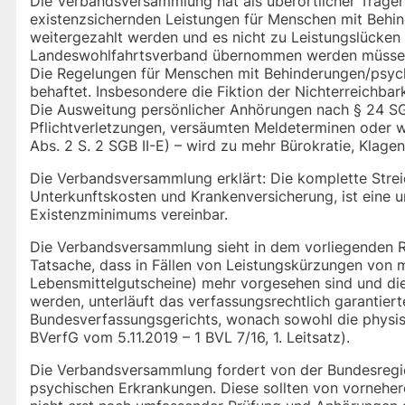
Die Verbandsversammlung hat als überörtlicher Träger 
existenzsichernden Leistungen für Menschen mit Behind
weitergezahlt werden und es nicht zu Leistungslücke
Landeswohlfahrtsverband übernommen werden müsse
Die Regelungen für Menschen mit Behinderungen/psych
behaftet. Insbesondere die Fiktion der Nichterreichbar
Die Ausweitung persönlicher Anhörungen nach § 24 SGB
Pflichtverletzungen, versäumten Meldeterminen oder 
Abs. 2 S. 2 SGB II-E) – wird zu mehr Bürokratie, Klagen
Die Verbandsversammlung erklärt: Die komplette Streic
Unterkunftskosten und Krankenversicherung, ist eine 
Existenzminimums vereinbar.
Die Verbandsversammlung sieht in dem vorliegenden Re
Tatsache, dass in Fällen von Leistungskürzungen von m
Lebensmittelgutscheine) mehr vorgesehen sind und di
werden, unterläuft das verfassungsrechtlich garantie
Bundesverfassungsgerichts, wonach sowohl die physisc
BVerfG vom 5.11.2019 – 1 BVL 7/16, 1. Leitsatz).
Die Verbandsversammlung fordert von der Bundesreg
psychischen Erkrankungen. Diese sollten von vornehe