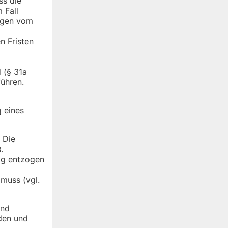
ss die
 Fall
ungen vom
n Fristen
 (§ 31a
führen.
 eines
 Die
.
ig entzogen
muss (vgl.
und
den und