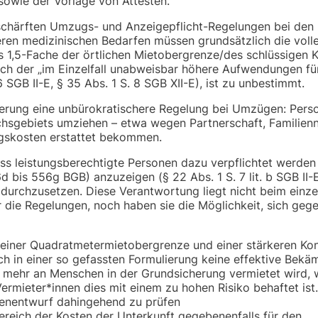
owie der Vorlage von Attesten.
rschärften Umzugs- und Anzeigepflicht-Regelungen bei den
en medizinischen Bedarfen müssen grundsätzlich die voll
1,5-Fache der örtlichen Mietobergrenze/des schlüssigen 
ch der „im Einzelfall unabweisbar höhere Aufwendungen fü
SGB II-E, § 35 Abs. 1 S. 8 SGB XII-E), ist zu unbestimmt.
rung eine unbürokratischere Regelung bei Umzügen: Perso
chsgebiets umziehen – etwa wegen Partnerschaft, Familien
zugskosten erstattet bekommen.
ss leistungsberechtigte Personen dazu verpflichtet werden 
bis 556g BGB) anzuzeigen (§ 22 Abs. 1 S. 7 lit. b SGB II-E
 durchzusetzen. Diese Verantwortung liegt nicht beim einze
die Regelungen, noch haben sie die Möglichkeit, sich geg
einer Quadratmetermietobergrenze und einer stärkeren Kon
h in einer so gefassten Formulierung keine effektive Bek
ht mehr an Menschen in der Grundsicherung vermietet wird, 
rmieter*innen dies mit einem zu hohen Risiko behaftet ist.
tenentwurf dahingehend zu prüfen
eich der Kosten der Unterkunft gegebenenfalls für den