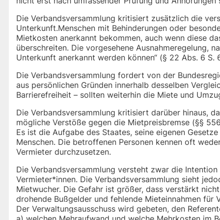
nicht erst nach umfassender Prüfung und Anhörungen s
Die Verbandsversammlung kritisiert zusätzlich die ve
Unterkunft.Menschen mit Behinderungen oder besonder
Mietkosten anerkannt bekommen, auch wenn diese das 
überschreiten. Die vorgesehene Ausnahmeregelung, na
Unterkunft anerkannt werden können“ (§ 22 Abs. 6 S. 6 
Die Verbandsversammlung fordert von der Bundesregie
aus persönlichen Gründen innerhalb desselben Verglei
Barrierefreiheit – sollten weiterhin die Miete und Um
Die Verbandsversammlung kritisiert darüber hinaus, da
mögliche Verstöße gegen die Mietpreisbremse (§§ 556d 
Es ist die Aufgabe des Staates, seine eigenen Gesetze
Menschen. Die betroffenen Personen kennen oft weder 
Vermieter durchzusetzen.
Die Verbandsversammlung versteht zwar die Intention 
Vermieter*innen. Die Verbandsversammlung sieht jedoc
Mietwucher. Die Gefahr ist größer, dass verstärkt nic
drohende Bußgelder und fehlende Mieteinnahmen für Ve
Der Verwaltungsausschuss wird gebeten, den Referen
a) welchen Mehraufwand und welche Mehrkosten im Ber