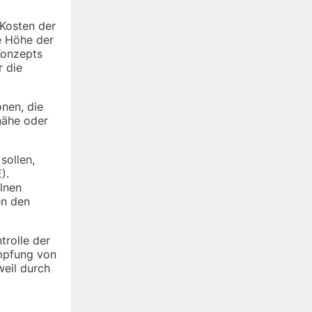
 Kosten der
e Höhe der
Konzepts
r die
nen, die
nähe oder
sollen,
).
lnen
en den
trolle der
ämpfung von
weil durch