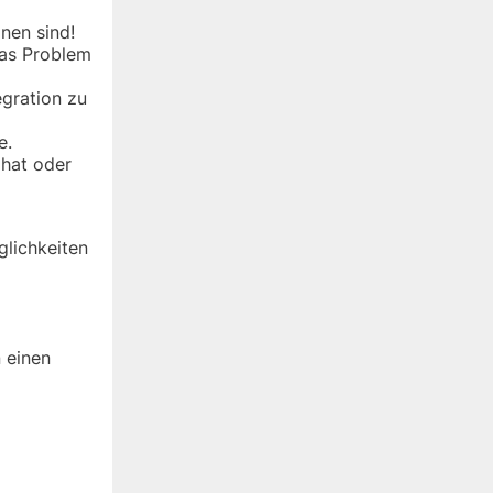
nen sind!
das Problem
egration zu
e.
 hat oder
glichkeiten
 einen