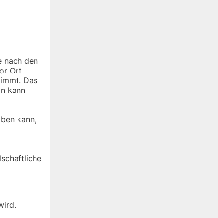
Je nach den
or Ort
nimmt. Das
an kann
iben kann,
schaftliche
wird.