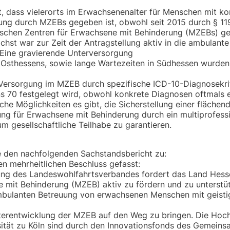
lt, dass vielerorts im Erwachsenenalter für Menschen mit k
ung durch MZEBs gegeben ist, obwohl seit 2015 durch § 1
ischen Zentren für Erwachsene mit Behinderung (MZEBs) g
hst war zur Zeit der Antragstellung aktiv in die ambulant
Eine gravierende Unterversorgung
nd Osthessens, sowie lange Wartezeiten in Südhessen wurde
Versorgung im MZEB durch spezifische ICD-10-Diagnosekri
 70 festgelegt wird, obwohl konkrete Diagnosen oftmals e
he Möglichkeiten es gibt, die Sicherstellung einer fläche
ung für Erwachsene mit Behinderung durch ein multiprofessi
m gesellschaftliche Teilhabe zu garantieren.
ke den nachfolgenden Sachstandsbericht zu:
 mehrheitlichen Beschluss gefasst:
g des Landeswohlfahrtsverbandes fordert das Land Hesse
 mit Behinderung (MZEB) aktiv zu fördern und zu unterstü
 ambulanten Betreuung von erwachsenen Menschen mit geisti
iterentwicklung der MZEB auf den Weg zu bringen. Die Hoc
rsität zu Köln sind durch den Innovationsfonds des Gemein