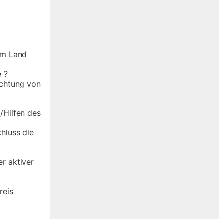
em Land
 ?
chtung von
/Hilfen des
hluss die
r aktiver
reis