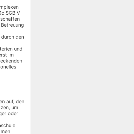
omplexen
19c SGB V
eschaffen
e Betreuung
n durch den
terien und
rst im
ndeckenden
onelles
n auf, den
tzen, um
ger oder
hschule
samen