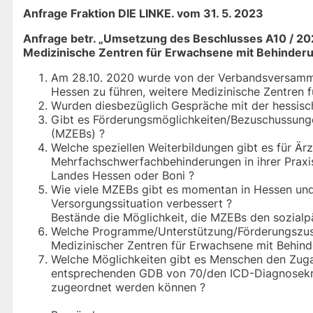
Anfrage Fraktion DIE LINKE. vom 31. 5. 2023
Anfrage betr. „Umsetzung des Beschlusses A10 / 202
Medizinische Zentren für Erwachsene mit Behinder
Am 28.10. 2020 wurde von der Verbandsversamml
Hessen zu führen, weitere Medizinische Zentren 
Wurden diesbezüglich Gespräche mit der hessisc
Gibt es Förderungsmöglichkeiten/Bezuschussung
(MZEBs) ?
Welche speziellen Weiterbildungen gibt es für Är
Mehrfachschwerfachbehinderungen in ihrer Praxi
Landes Hessen oder Boni ?
Wie viele MZEBs gibt es momentan in Hessen und
Versorgungssituation verbessert ?
Bestände die Möglichkeit, die MZEBs den sozialp
Welche Programme/Unterstützung/Förderungszusch
Medizinischer Zentren für Erwachsene mit Behin
Welche Möglichkeiten gibt es Menschen den Zuga
entsprechenden GDB von 70/den ICD-Diagnosekri
zugeordnet werden können ?