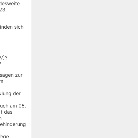
ndesweite
23.
inden sich
KV)?
?
ssagen zur
em
klung der
auch am 05.
at das
n
Behinderung
Wege