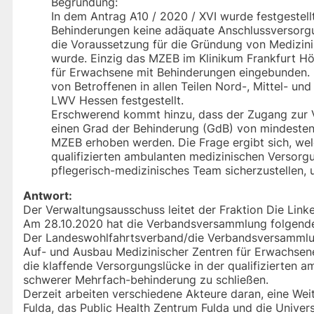
Begründung:
In dem Antrag A10 / 2020 / XVI wurde festgestel
Behinderungen keine adäquate Anschlussversorg
die Voraussetzung für die Gründung von Medizin
wurde. Einzig das MZEB im Klinikum Frankfurt Höc
für Erwachsene mit Behinderungen eingebunden. 
von Betroffenen in allen Teilen Nord-, Mittel- u
LWV Hessen festgestellt.
Erschwerend kommt hinzu, dass der Zugang zur 
einen Grad der Behinderung (GdB) von mindestens
MZEB erhoben werden. Die Frage ergibt sich, welc
qualifizierten ambulanten medizinischen Versorg
pflegerisch-medizinisches Team sicherzustellen, u
Antwort:
Der Verwaltungsausschuss leitet der Fraktion Die Lin
Am 28.10.2020 hat die Verbandsversammlung folgenden
Der Landeswohlfahrtsverband/die Verbandsversammlun
Auf- und Ausbau Medizinischer Zentren für Erwachsene
die klaffende Versorgungslücke in der qualifizierten
schwerer Mehrfach-behinderung zu schließen.
Derzeit arbeiten verschiedene Akteure daran, eine We
Fulda, das Public Health Zentrum Fulda und die Unive