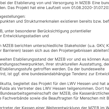
 bei der Etablierung von und Versorgung in MZEB: Eine bu
en. Das Projekt hat eine Laufzeit vom 01.08.2020-31.07.20
agestellungen:
unkten und Strukturmerkmalen existieren bereits bzw. bef
B, unter besonderer Berücksichtigung potentieller
her Entwicklungsstadien und
m MZEB berichten unterschiedliche Stakeholder (u.a. GKV, 
Barrieren) lassen sich aus den Projetergebnissen ableiten
sweiten Etablierungsstand der MZEB vor und es können Au
ndlungsschwerpunkten, ihrer strukturellen Ausstattung, d
 Etablierungsstufe getroffen werden. Da der bundesweite
rd, ist ggf. eine bundeslandabhängige Tendenz zur Entwic
Nikutta, begleitet das Projekt für den LWV Hessen und hat 
 Fulda als Vertreter des LWV Hessen teilgenommen. Dort h
 Bundesarbeitsgemeinschaft der MZEB, die Kassenärztliche
die Fachverbände sowie die Beauftragten für Menschen mit 
Vertreter der Kassen einer Weiterentwicklung der MZEB im 