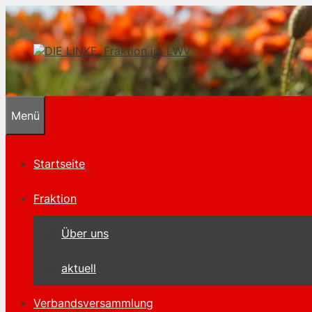
Zum
Inhalt
springen
Menü
Startseite
Fraktion
Über uns
aktuell
Verbandsversammlung