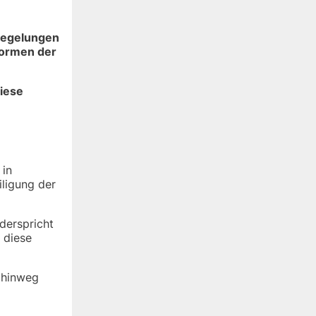
 Regelungen
formen der
iese
 in
iligung der
iderspricht
 diese
 hinweg