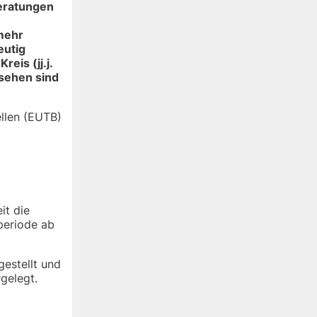
beratungen
 mehr
eutig
eis (jj.j.
esehen sind
llen (EUTB)
it die
periode ab
estellt und
gelegt.