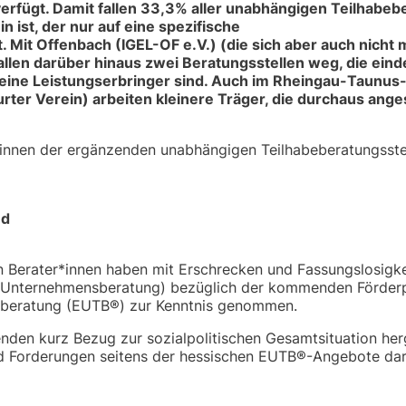
erfügt. Damit fallen 33,3% aller unabhängigen Teilhabe
in ist, der nur auf eine spezifische
Mit Offenbach (IGEL-OF e.V.) (die sich aber auch nicht
allen darüber hinaus zwei Beratungsstellen weg, die eind
ine Leistungserbringer sind. Auch im Rheingau-Taunus-Kr
urter Verein) arbeiten kleinere Träger, die durchaus ang
:innen der ergänzenden unabhängigen Teilhabeberatungsste
nd
Berater*innen haben mit Erschrecken und Fassungslosigke
le Unternehmensberatung) bezüglich der kommenden Förder
eberatung (EUTB®) zur Kenntnis genommen.
nden kurz Bezug zur sozialpolitischen Gesamtsituation herg
und Forderungen seitens der hessischen EUTB®-Angebote dar