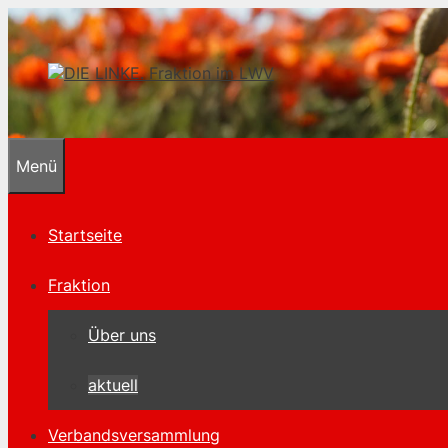
Zum
Inhalt
springen
Menü
Startseite
Fraktion
Über uns
aktuell
Verbandsversammlung