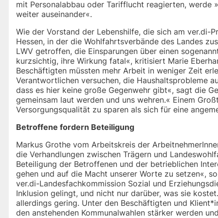
mit Personalabbau oder Tarifflucht reagierten, werde 
weiter auseinander«.
Wie der Vorstand der Lebenshilfe, die sich am ver.di-Pro
Hessen, in der die Wohlfahrtsverbände des Landes zu
LWV getroffen, die Einsparungen über einen sogenann
kurzsichtig, ihre Wirkung fatal«, kritisiert Marie Eber
Beschäftigten müssten mehr Arbeit in weniger Zeit erle
Verantwortlichen versuchen, die Haushaltsprobleme auf
dass es hier keine große Gegenwehr gibt«, sagt die Ge
gemeinsam laut werden und uns wehren.« Einem Großtei
Versorgungsqualität zu sparen als sich für eine angem
Betroffene fordern Beteiligung
Markus Grothe vom Arbeitskreis der ArbeitnehmerInnenv
die Verhandlungen zwischen Trägern und Landeswohlfa
Beteiligung der Betroffenen und der betrieblichen Inte
gehen und auf die Macht unserer Worte zu setzen«, s
ver.di-Landesfachkommission Sozial und Erziehungsdien
Inklusion gelingt, und nicht nur darüber, was sie koste
allerdings gering. Unter den Beschäftigten und Klient*
den anstehenden Kommunalwahlen stärker werden und s