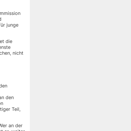
kommission
d
ür junge
et die
enste
chen, nicht
 den
 an den
en
iger Teil,
Wer an der