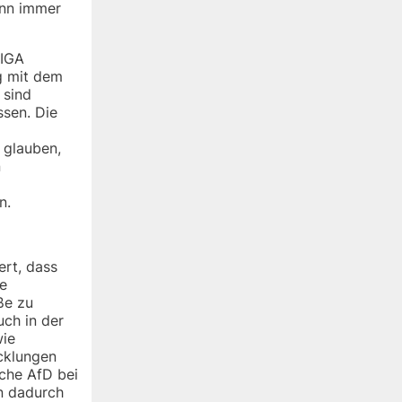
ann immer
LIGA
g mit dem
 sind
ssen. Die
 glauben,
n
n.
ert, dass
ne
ße zu
ch in der
wie
icklungen
sche AfD bei
n dadurch