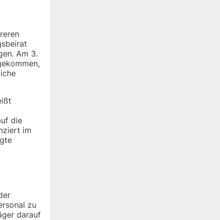
reren
sbeirat
gen. Am 3.
n gekommen,
liche
ißt
uf die
ziert im
igte
der
ersonal zu
äger darauf