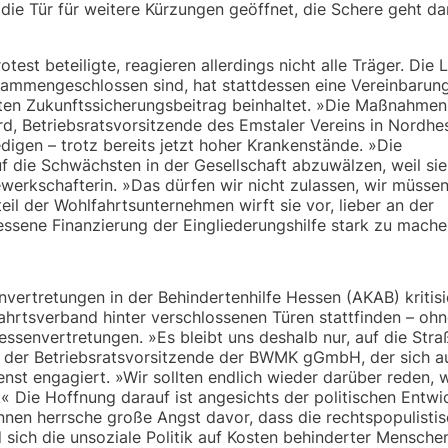
»die Tür für weitere Kürzungen geöffnet, die Schere geht d
test beteiligte, reagieren allerdings nicht alle Träger. Die 
sammengeschlossen sind, hat stattdessen eine Vereinbarun
ten Zukunftssicherungsbeitrag beinhaltet. »Die Maßnahmen
hard, Betriebsratsvorsitzende des Emstaler Vereins in Nordhe
digen – trotz bereits jetzt hoher Krankenstände. »Die
 die Schwächsten in der Gesellschaft abzuwälzen, weil sie
werkschafterin. »Das dürfen wir nicht zulassen, wir müsse
l der Wohlfahrtsunternehmen wirft sie vor, lieber an der
essene Finanzierung der Eingliederungshilfe stark zu mache
ertretungen in der Behindertenhilfe Hessen (AKAB) kritisi
hrtsverband hinter verschlossenen Türen stattfinden – oh
ressenvertretungen. »Es bleibt uns deshalb nur, auf die Stra
o der Betriebsratsvorsitzende der BWMK gGmbH, der sich au
st engagiert. »Wir sollten endlich wieder darüber reden, 
t.« Die Hoffnung darauf ist angesichts der politischen Entw
innen herrsche große Angst davor, dass die rechtspopulisti
ich die unsoziale Politik auf Kosten behinderter Mensche