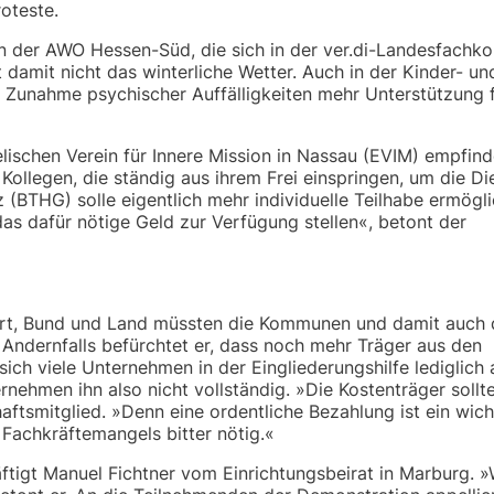
oteste.
 von der AWO Hessen-Süd, die sich in der ver.di-Landesfach
 damit nicht das winterliche Wetter. Auch in der Kinder- un
 Zunahme psychischer Auffälligkeiten mehr Unterstützung f
lischen Verein für Innere Mission in Nassau (EVIM) empfind
Kollegen, die ständig aus ihrem Frei einspringen, um die Di
(BTHG) solle eigentlich mehr individuelle Teilhabe ermögli
s dafür nötige Geld zur Verfügung stellen«, betont der
rt, Bund und Land müssten die Kommunen und damit auch
 Andernfalls befürchtet er, dass noch mehr Träger aus den
sich viele Unternehmen in der Eingliederungshilfe lediglich
rnehmen ihn also nicht vollständig. »Die Kostenträger sollt
aftsmitglied. »Denn eine ordentliche Bezahlung ist ein wicht
 Fachkräftemangels bitter nötig.«
tigt Manuel Fichtner vom Einrichtungsbeirat in Marburg. »