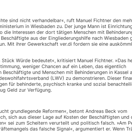
hte sind nicht verhandelbar«, ruft Manuel Fichtner den meh
nisterium in Wiesbaden zu. Der junge Mann ist Einrichtung
so die Interessen der dort tätigen Menschen mit Behinderun
 Beschäftigte aus der Eingliederungshilfe nach Wiesbade
n. Mit ihrer Gewerkschaft ver.di fordern sie eine auskömm
 Stück Würde bedeutet«, kritisiert Manuel Fichtner. »Das he
stimmung, weniger Chancen auf ein Leben, das eigentlich
ren Beschäftigte und Menschen mit Behinderungen in Kassel a
swohlfahrtsverband (LWV) zu demonstrieren. Dieser finan
gen für behinderte, psychisch kranke und sozial benachteil
ug Geld zur Verfügung.
braucht grundlegende Reformen«, betont Andreas Beck vom
ch, sich aus dieser Lage auf Kosten der Beschäftigten und 
 sei zum Scheitern verurteilt und politisch falsch. »Am P
äftemangels das falsche Signal«, argumentiert er. Wenn Tr