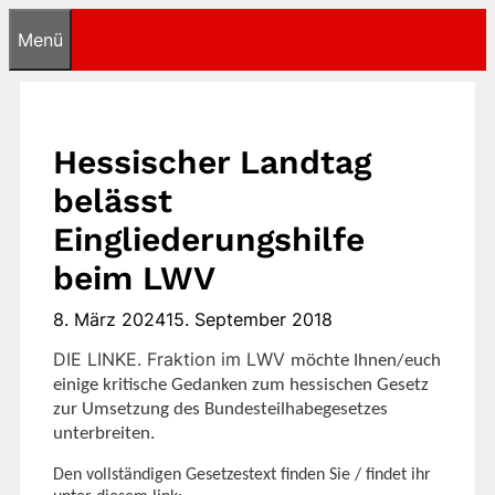
Zum
Menü
Inhalt
springen
Hessischer Landtag
belässt
Eingliederungshilfe
beim LWV
8. März 2024
15. September 2018
DIE LINKE. Fraktion im LWV
möchte Ihne
n/euch
einige kritische Gedanken zum hessischen Gesetz
zur Umsetzung des Bundesteilhabegesetzes
unterbreiten.
Den vollständigen Gesetzestext finden Sie / findet ihr